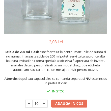
Pachete marturii
Cutii flori de hartie
Pungi si cutii prajituri
Cutii flori de sapun
Sticle si borcane
Cutii flori mixte
Cutii LUX
Aranjamente tematice
2025 Craciun
2,08 Lei
1 Martie
2020 Craciun si Anul Nou
Sticla de 200 ml Flask
este foarte utila pentru marturiile de nunta si
nu numai: in aceasta sticla de 200 ml puteti servi tuica sau orice alta
2021 Crăciun
bautura invitatilor. Forma speciala a sticlei va fi apreciata de invitati,
2022 Crăciun
mai ales daca o personalizati cu un model dragut de eticheta
autocolant sau carton, cu un mesaj potrivit pentru ocazie.
2023 Crăciun
8 Martie
Atentie
: dopul sau capacul ales se comanda separat si
NU
este inclus
in pretul sticlei!
Paste
Toamna și Halloween
IN STOC
Valentine's Day
Buchete extravagante
ADAUGA IN COS