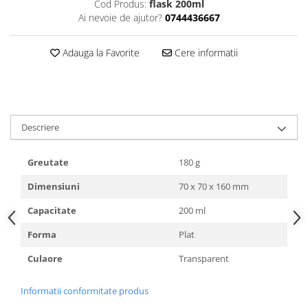
HOME & OFFICE Deco
Cod Produs:
flask 200ml
Ai nevoie de ajutor?
0744436667
Adauga la Favorite
Cere informatii
Descriere
Greutate
180 g
Dimensiuni
70 x 70 x 160 mm
Capacitate
200 ml
Forma
Plat
Culaore
Transparent
Informatii conformitate produs