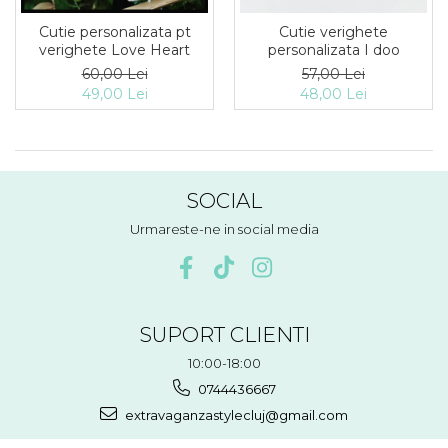
Cutii flori de hartie
Pungi si cutii prajituri
Cutii flori de sapun
Cutie personalizata pt
Cutie verighete
Sticle si borcane
verighete Love Heart
personalizata I doo
Cutii flori mixte
60,00 Lei
57,00 Lei
Cutii LUX
49,00 Lei
48,00 Lei
Aranjamente tematice
2025 Craciun
1 Martie
2020 Craciun si Anul Nou
SOCIAL
2021 Crăciun
2022 Crăciun
Urmareste-ne in social media
2023 Crăciun
8 Martie
Paste
Toamna și Halloween
SUPORT CLIENTI
Valentine's Day
10:00-18:00
Buchete extravagante
0744436667
HOME & OFFICE Deco
extravaganzastylecluj@gmail.com