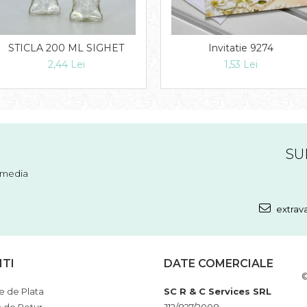
STICLA 200 ML SIGHET
Invitatie 9274
2,44 Lei
1,53 Lei
SU
l media
extrav
NTI
DATE COMERCIALE
©
 de Plata
SC R & C Services SRL