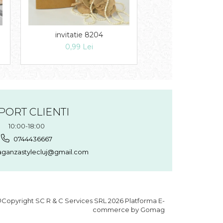
invitatie 8204
Invitatie 82
0,99 Lei
1,49 Lei
PORT CLIENTI
10:00-18:00
0744436667
aganzastylecluj@gmail.com
Copyright SC R & C Services SRL 2026
Platforma E-
commerce by Gomag