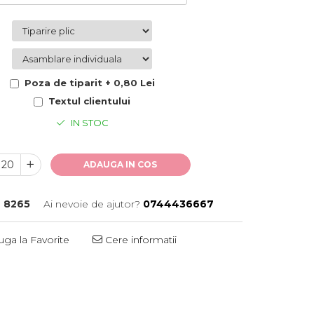
Poza de tiparit + 0,80 Lei
Textul clientului
IN STOC
ADAUGA IN COS
:
8265
Ai nevoie de ajutor?
0744436667
ga la Favorite
Cere informatii