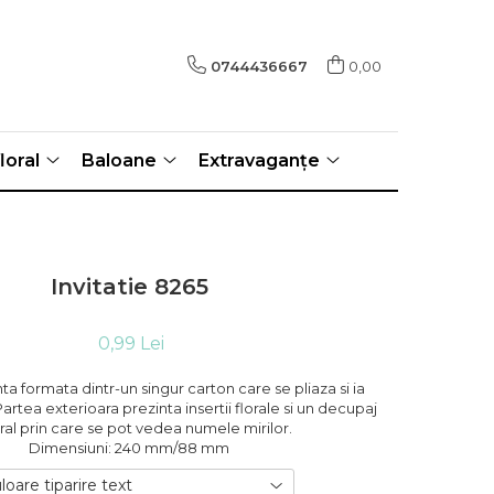
0744436667
0,00
loral
Baloane
Extravaganțe
Invitatie 8265
0,99 Lei
nta formata dintr-un singur carton care se pliaza si ia
Partea exterioara prezinta insertii florale si un decupaj
ral prin care se pot vedea numele mirilor.
Dimensiuni: 240 mm/88 mm
loare tiparire text