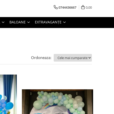
0744436667
0,00
L
BALOANE
EXTRAVAGANȚE
Ordoneaza: