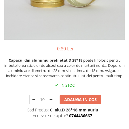
Pachete marturii
Cutii flori de hartie
Pungi si cutii prajituri
Cutii flori de sapun
Sticle si borcane
Cutii flori mixte
Cutii LUX
Aranjamente tematice
2025 Craciun
0,80 Lei
1 Martie
2020 Craciun si Anul Nou
Capacul din aluminiu prefiletat D 28*18
poate fi folosit pentru
imbutelierea sticlelor de alcool sau a celor de marturii nunta. Dopul din
2021 Crăciun
aluminiu are diametrul de 28 mm si inaltimea de 18 mm. Asigura o
2022 Crăciun
inchidere etansa si conservarea continutului sticlei pentru mult timp.
2023 Crăciun
IN STOC
8 Martie
Paste
ADAUGA IN COS
Toamna și Halloween
Cod Produs:
C. alu.D 28*18 mm auriu
Valentine's Day
Ai nevoie de ajutor?
0744436667
Buchete extravagante