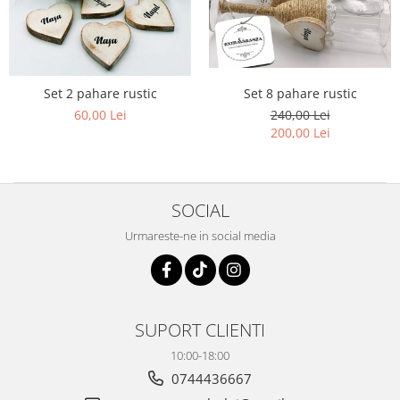
Pachete marturii
Cutii flori de hartie
Pungi si cutii prajituri
Cutii flori de sapun
Sticle si borcane
Cutii flori mixte
Cutii LUX
Set 8 pahare rustic
Set 2 pahare rustic
Aranjamente tematice
240,00 Lei
60,00 Lei
200,00 Lei
2025 Craciun
1 Martie
2020 Craciun si Anul Nou
SOCIAL
2021 Crăciun
2022 Crăciun
Urmareste-ne in social media
2023 Crăciun
8 Martie
Paste
SUPORT CLIENTI
Toamna și Halloween
Valentine's Day
10:00-18:00
Buchete extravagante
0744436667