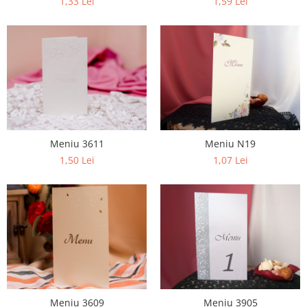
1,33 Lei
1,59 Lei
Pachete marturii
Cutii flori de hartie
Pungi si cutii prajituri
Cutii flori de sapun
Sticle si borcane
Cutii flori mixte
Cutii LUX
Aranjamente tematice
2025 Craciun
1 Martie
Meniu 3611
Meniu N19
2020 Craciun si Anul Nou
1,50 Lei
1,07 Lei
2021 Crăciun
2022 Crăciun
2023 Crăciun
8 Martie
Paste
Toamna și Halloween
Valentine's Day
Buchete extravagante
Meniu 3609
Meniu 3905