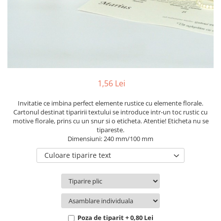
Pachete marturii
Cutii flori de hartie
Pungi si cutii prajituri
Cutii flori de sapun
Sticle si borcane
Cutii flori mixte
Cutii LUX
Aranjamente tematice
2025 Craciun
1,56 Lei
1 Martie
2020 Craciun si Anul Nou
Invitatie ce imbina perfect elemente rustice cu elemente florale.
Cartonul destinat tiparirii textului se introduce intr-un toc rustic cu
2021 Crăciun
motive florale, prins cu un snur si o eticheta. Atentie! Eticheta nu se
2022 Crăciun
tipareste.
Dimensiuni: 240 mm/100 mm
2023 Crăciun
8 Martie
Culoare tiparire text
Paste
Toamna și Halloween
Valentine's Day
Buchete extravagante
Poza de tiparit + 0,80 Lei