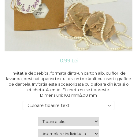
Cutii flori de hartie
Pungi si cutii prajituri
Cutii flori de sapun
Sticle si borcane
Cutii flori mixte
Cutii LUX
Aranjamente tematice
2025 Craciun
1 Martie
2020 Craciun si Anul Nou
0,99 Lei
2021 Crăciun
2022 Crăciun
Invitatie deosebita, formata dintr-un carton alb, cu flori de
2023 Crăciun
lavanda, destinat tiparirii textului si un toc kraft cu insertii grafice
de dantela. Invitatia este accesorizata cu o sfoara din iuta si o
8 Martie
eticheta. Atentie! Eticheta nu se tipareste.
Paste
Dimensiuni: 103 mm/200 mm
Toamna și Halloween
Culoare tiparire text
Valentine's Day
Buchete extravagante
HOME & OFFICE Deco