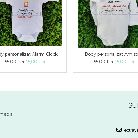
y personalizat Alarm Clock
Body personalizat Am so
55,00 Lei
45,00 Lei
55,00 Lei
45,00 Lei
SU
l media
extrav