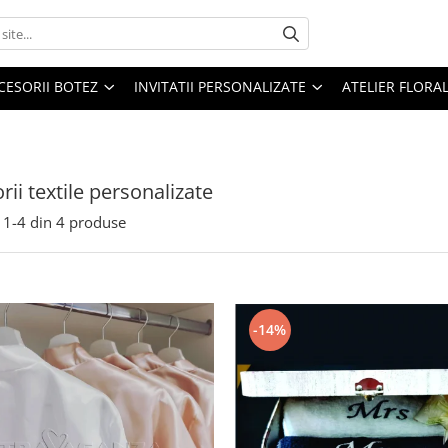
CESORII BOTEZ
INVITATII PERSONALIZATE
ATELIER FLORA
rii textile personalizate
1-
4
din
4
produse
-14%