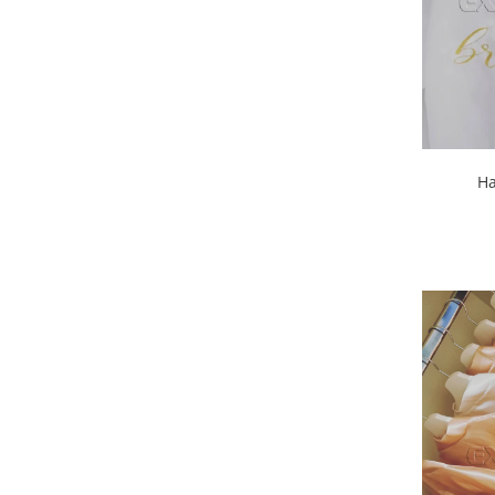
Pachete marturii
Cutii flori de hartie
Pungi si cutii prajituri
Cutii flori de sapun
Sticle si borcane
Cutii flori mixte
Cutii LUX
Aranjamente tematice
2025 Craciun
Ha
1 Martie
2020 Craciun si Anul Nou
2021 Crăciun
2022 Crăciun
2023 Crăciun
8 Martie
Paste
Toamna și Halloween
Valentine's Day
Buchete extravagante