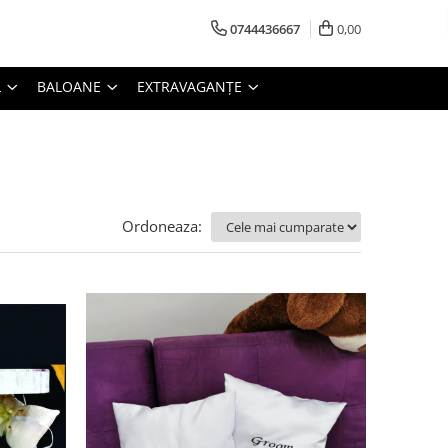
0744436667
0,00
L
BALOANE
EXTRAVAGANȚE
Ordoneaza: