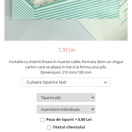
Pachete marturii
Cutii flori de hartie
Pungi si cutii prajituri
Cutii flori de sapun
Sticle si borcane
Cutii flori mixte
Cutii LUX
Aranjamente tematice
2025 Craciun
1,30 Lei
1 Martie
2020 Craciun si Anul Nou
Invitatie cu insertii liniare in nuante calde, formata dintr-un singur
carton care se pliaza in trei si ia forma unui plic.
2021 Crăciun
Dimensiuni: 210 mm/100 mm
2022 Crăciun
Culoare tiparire text
2023 Crăciun
8 Martie
Paste
Toamna și Halloween
Valentine's Day
Poza de tiparit + 0,80 Lei
Buchete extravagante
Textul clientului