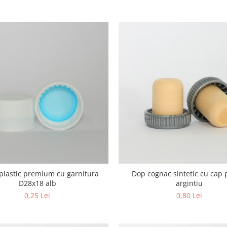
plastic premium cu garnitura
Dop cognac sintetic cu cap p
D28x18 alb
argintiu
0,25 Lei
0,80 Lei