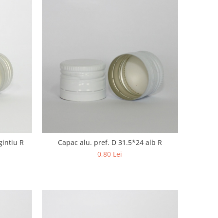
gintiu R
Capac alu. pref. D 31.5*24 alb R
0,80 Lei