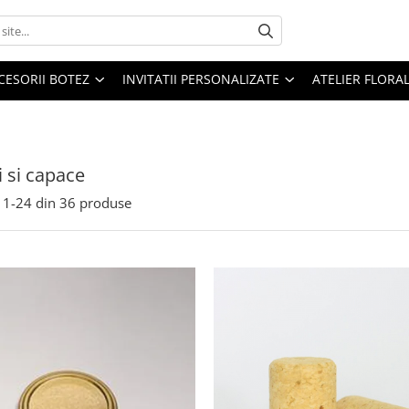
CESORII BOTEZ
INVITATII PERSONALIZATE
ATELIER FLORA
 si capace
1-
24
din
36
produse