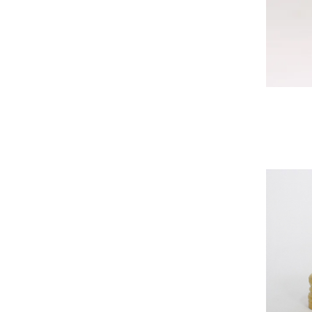
Pachete marturii
Cutii flori de hartie
Pungi si cutii prajituri
Cutii flori de sapun
Sticle si borcane
Cutii flori mixte
Cutii LUX
Aranjamente tematice
2025 Craciun
1 Martie
2020 Craciun si Anul Nou
2021 Crăciun
2022 Crăciun
2023 Crăciun
8 Martie
Paste
Toamna și Halloween
Valentine's Day
Buchete extravagante