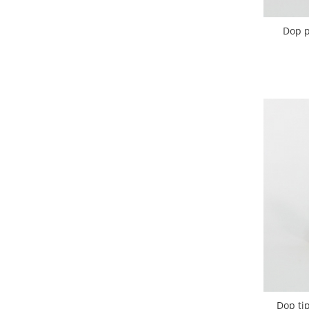
Dop p
Dop ti