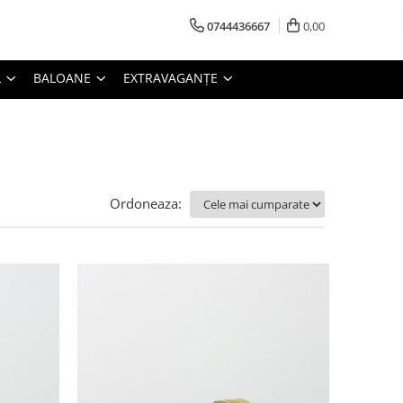
0744436667
0,00
L
BALOANE
EXTRAVAGANȚE
Ordoneaza: