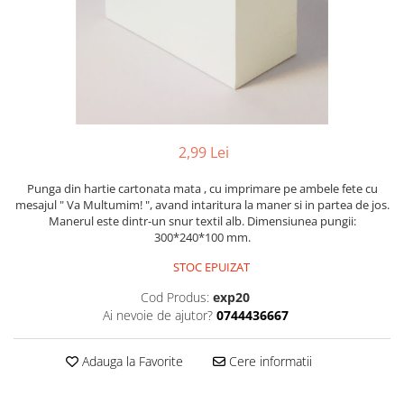
Pachete marturii
Cutii flori de hartie
Pungi si cutii prajituri
Cutii flori de sapun
Sticle si borcane
Cutii flori mixte
Cutii LUX
Aranjamente tematice
2025 Craciun
2,99 Lei
1 Martie
2020 Craciun si Anul Nou
Punga din hartie cartonata mata , cu imprimare pe ambele fete cu
mesajul " Va Multumim! ", avand intaritura la maner si in partea de jos.
2021 Crăciun
Manerul este dintr-un snur textil alb. Dimensiunea pungii:
2022 Crăciun
300*240*100 mm.
2023 Crăciun
STOC EPUIZAT
8 Martie
Cod Produs:
exp20
Paste
Ai nevoie de ajutor?
0744436667
Toamna și Halloween
Valentine's Day
Adauga la Favorite
Cere informatii
Buchete extravagante