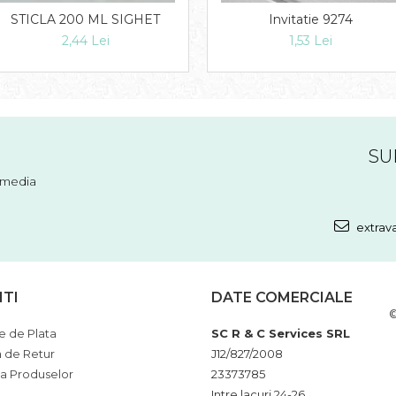
STICLA 200 ML SIGHET
Invitatie 9274
2,44 Lei
1,53 Lei
SU
l media
extrav
NTI
DATE COMERCIALE
©
 de Plata
SC R & C Services SRL
a de Retur
J12/827/2008
ia Produselor
23373785
Intre lacuri 24-26