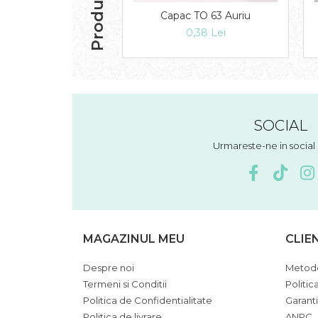
Capac TO 63 Auriu
0,38 Lei
SOCIAL
Urmareste-ne in socia
MAGAZINUL MEU
CLIE
Despre noi
Metode
Termeni si Conditii
Politic
Politica de Confidentialitate
Garant
Politica de livrare
ANPC