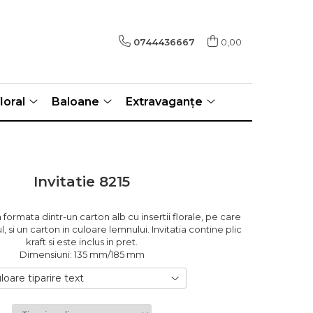
0744436667
0,00
loral
Baloane
Extravaganțe
Invitatie 8215
 formata dintr-un carton alb cu insertii florale, pe care
l, si un carton in culoare lemnului. Invitatia contine plic
kraft si este inclus in pret.
Dimensiuni: 135 mm/185 mm
loare tiparire text