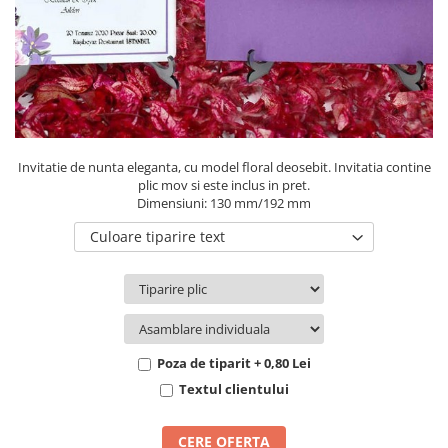
Pachete marturii
Cutii flori de hartie
Pungi si cutii prajituri
Cutii flori de sapun
Sticle si borcane
Cutii flori mixte
Cutii LUX
Aranjamente tematice
2025 Craciun
Invitatie de nunta eleganta, cu model floral deosebit. Invitatia contine
1 Martie
plic mov si este inclus in pret.
Dimensiuni: 130 mm/192 mm
2020 Craciun si Anul Nou
2021 Crăciun
Culoare tiparire text
2022 Crăciun
2023 Crăciun
8 Martie
Paste
Poza de tiparit + 0,80 Lei
Toamna și Halloween
Textul clientului
Valentine's Day
Buchete extravagante
CERE OFERTA