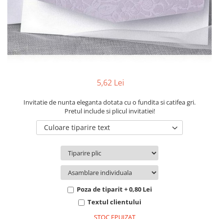
Pachete marturii
Cutii flori de hartie
Pungi si cutii prajituri
Cutii flori de sapun
Sticle si borcane
Cutii flori mixte
Cutii LUX
Aranjamente tematice
2025 Craciun
5,62 Lei
1 Martie
2020 Craciun si Anul Nou
Invitatie de nunta eleganta dotata cu o fundita si catifea gri.
Pretul include si plicul invitatiei!
2021 Crăciun
Culoare tiparire text
2022 Crăciun
2023 Crăciun
8 Martie
Paste
Toamna și Halloween
Poza de tiparit + 0,80 Lei
Valentine's Day
Textul clientului
Buchete extravagante
STOC EPUIZAT