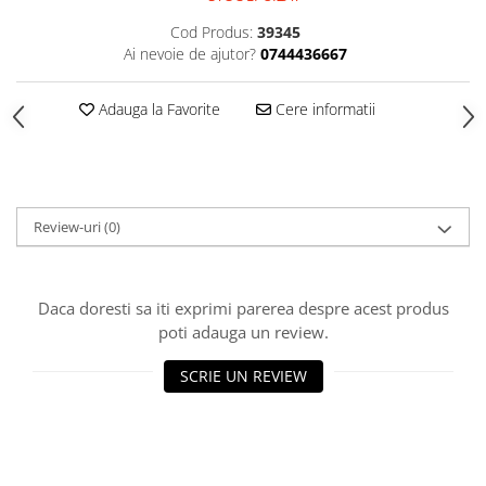
HOME & OFFICE Deco
Cod Produs:
39345
Ai nevoie de ajutor?
0744436667
Adauga la Favorite
Cere informatii
Review-uri
(0)
Daca doresti sa iti exprimi parerea despre acest produs
poti adauga un review.
SCRIE UN REVIEW