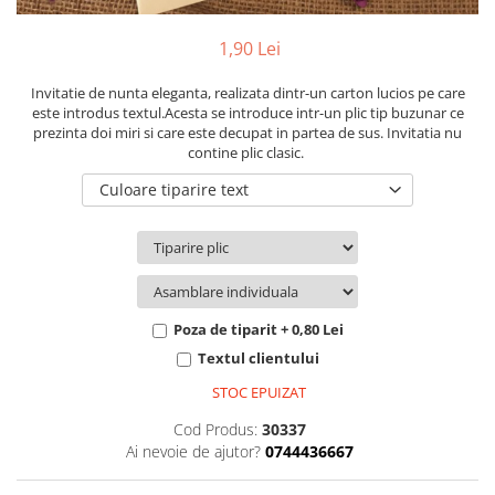
Pachete marturii
Cutii flori de hartie
Pungi si cutii prajituri
1,90 Lei
Cutii flori de sapun
Sticle si borcane
Cutii flori mixte
Invitatie de nunta eleganta, realizata dintr-un carton lucios pe care
Cutii LUX
este introdus textul.Acesta se introduce intr-un plic tip buzunar ce
prezinta doi miri si care este decupat in partea de sus. Invitatia nu
Aranjamente tematice
contine plic clasic.
2025 Craciun
Culoare tiparire text
1 Martie
2020 Craciun si Anul Nou
2021 Crăciun
2022 Crăciun
2023 Crăciun
Poza de tiparit + 0,80 Lei
8 Martie
Textul clientului
Paste
STOC EPUIZAT
Toamna și Halloween
Cod Produs:
30337
Valentine's Day
Ai nevoie de ajutor?
0744436667
Buchete extravagante