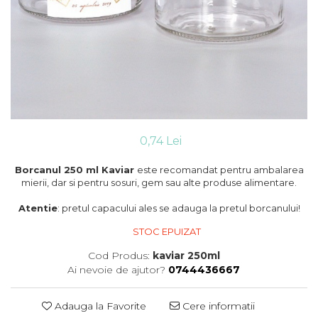
Cutii flori de hartie
Pungi si cutii prajituri
Cutii flori de sapun
Sticle si borcane
Cutii flori mixte
Cutii LUX
Aranjamente tematice
2025 Craciun
1 Martie
2020 Craciun si Anul Nou
0,74 Lei
2021 Crăciun
2022 Crăciun
Borcanul 250 ml Kaviar
este recomandat pentru ambalarea
2023 Crăciun
mierii, dar si pentru sosuri, gem sau alte produse alimentare.
8 Martie
Atentie
: pretul capacului ales se adauga la pretul borcanului!
Paste
Toamna și Halloween
STOC EPUIZAT
Valentine's Day
Cod Produs:
kaviar 250ml
Buchete extravagante
Ai nevoie de ajutor?
0744436667
HOME & OFFICE Deco
Adauga la Favorite
Cere informatii