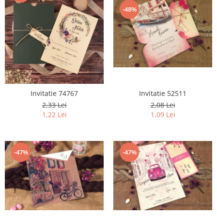
-48%
Invitatie 74767
Invitatie 52511
2,33 Lei
2,08 Lei
1,22 Lei
1,09 Lei
-47%
-47%