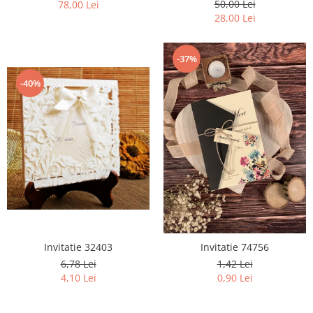
50,00 Lei
78,00 Lei
28,00 Lei
-37%
-40%
Invitatie 32403
Invitatie 74756
6,78 Lei
1,42 Lei
4,10 Lei
0,90 Lei