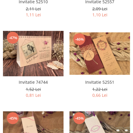
Invitatie 52510
Invitatie 52557
2,11 Lei
2,09 Lei
1,11 Lei
1,10 Lei
-47%
-46%
Invitatie 74744
Invitatie 52551
1,52 Lei
1,22 Lei
0,81 Lei
0,66 Lei
-45%
-45%