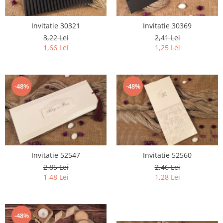
HOME & OFFICE Deco
Invitatie 30321
Invitatie 30369
3,22 Lei
2,41 Lei
1,66 Lei
1,25 Lei
-48%
-48%
Invitatie 52547
Invitatie 52560
2,85 Lei
2,46 Lei
1,48 Lei
1,28 Lei
-48%