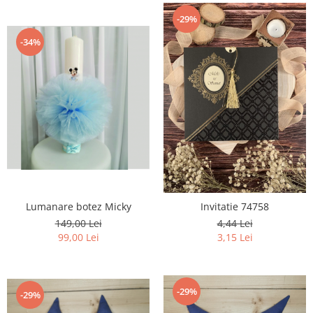
-29%
-34%
Lumanare botez Micky
Invitatie 74758
149,00 Lei
4,44 Lei
99,00 Lei
3,15 Lei
-29%
-29%