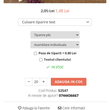
Pachete marturii
Cutii flori de hartie
Pungi si cutii prajituri
2,85 Lei
1,48 Lei
Cutii flori de sapun
Sticle si borcane
Cutii flori mixte
Culoare tiparire text
Cutii LUX
Aranjamente tematice
2025 Craciun
1 Martie
2020 Craciun si Anul Nou
Poza de tiparit + 0,80 Lei
2021 Crăciun
Textul clientului
2022 Crăciun
IN STOC
2023 Crăciun
8 Martie
ADAUGA IN COS
Paste
Toamna și Halloween
Cod Produs:
52547
Ai nevoie de ajutor?
0744436667
Valentine's Day
Buchete extravagante
Adauga la Favorite
Cere informatii