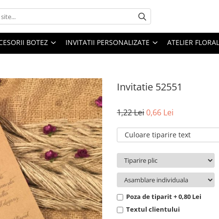
CESORII BOTEZ
INVITATII PERSONALIZATE
ATELIER FLORA
Invitatie 52551
1,22 Lei
0,66 Lei
Culoare tiparire text
Poza de tiparit + 0,80 Lei
Textul clientului