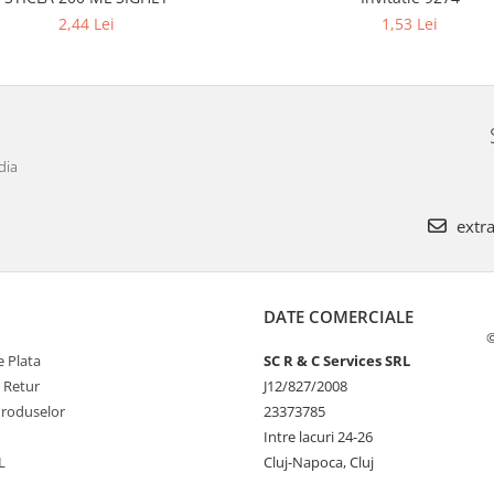
2,44 Lei
1,53 Lei
dia
extra
DATE COMERCIALE
©
 Plata
SC R & C Services SRL
e Retur
J12/827/2008
Produselor
23373785
Intre lacuri 24-26
L
Cluj-Napoca, Cluj