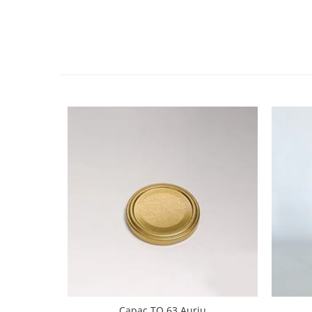
HOME & OFFICE Deco
Capac TO 63 Auriu