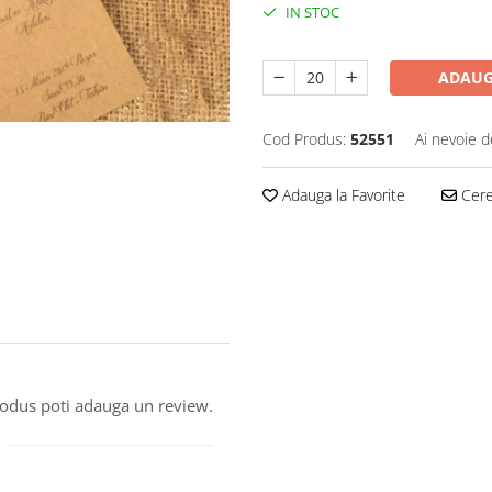
IN STOC
ADAUG
Cod Produs:
52551
Ai nevoie d
Adauga la Favorite
Cere 
produs poti adauga un review.