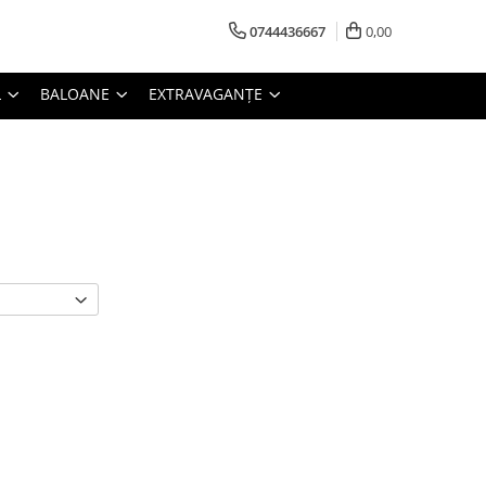
0744436667
0,00
L
BALOANE
EXTRAVAGANȚE