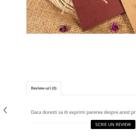
Pachete marturii
Cutii flori de hartie
Pungi si cutii prajituri
Cutii flori de sapun
Sticle si borcane
Cutii flori mixte
Cutii LUX
Aranjamente tematice
2025 Craciun
1 Martie
2020 Craciun si Anul Nou
2021 Crăciun
2022 Crăciun
2023 Crăciun
Review-uri
(0)
8 Martie
Paste
Toamna și Halloween
Daca doresti sa iti exprimi parerea despre acest 
Valentine's Day
SCRIE UN REVIEW
Buchete extravagante