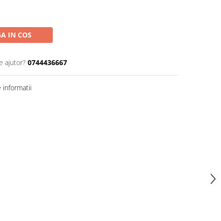
A IN COS
e ajutor?
0744436667
informatii