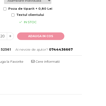
Poza de tiparit + 0,80 Lei
Textul clientului
IN STOC
ADAUGA IN COS
52561
Ai nevoie de ajutor?
0744436667
ga la Favorite
Cere informatii