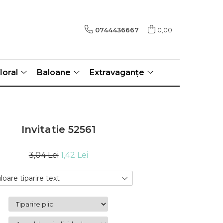
0744436667
0,00
loral
Baloane
Extravaganțe
Invitatie 52561
3,04 Lei
1,42 Lei
loare tiparire text