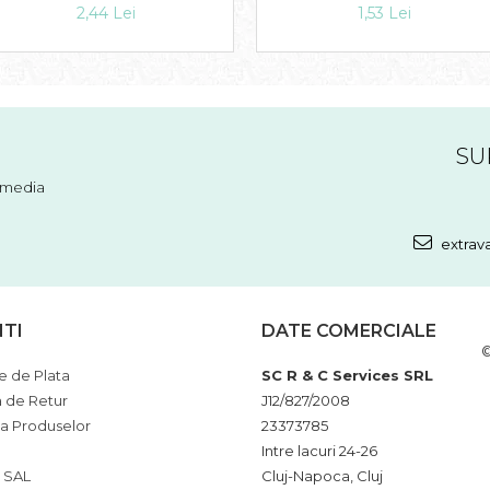
2,44 Lei
1,53 Lei
SU
l media
extrav
NTI
DATE COMERCIALE
©
 de Plata
SC R & C Services SRL
a de Retur
J12/827/2008
ia Produselor
23373785
Intre lacuri 24-26
 SAL
Cluj-Napoca, Cluj