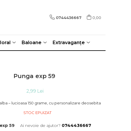
0744436667
0,00
loral
Baloane
Extravaganțe
Punga exp 59
2,99 Lei
alba – lucioasa 150 grame, cu personalizare deosebita
STOC EPUIZAT
exp 59
Ai nevoie de ajutor?
0744436667