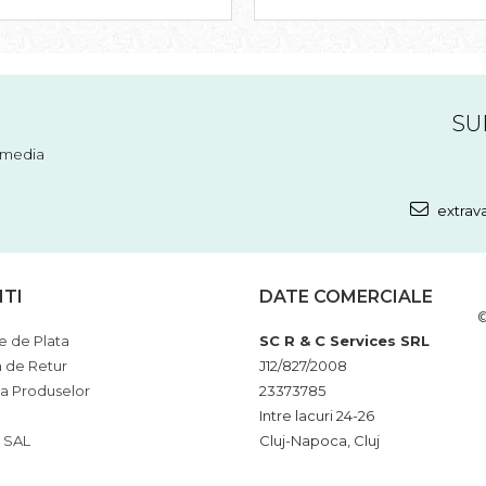
SU
l media
extrav
NTI
DATE COMERCIALE
©
 de Plata
SC R & C Services SRL
a de Retur
J12/827/2008
ia Produselor
23373785
Intre lacuri 24-26
 SAL
Cluj-Napoca, Cluj