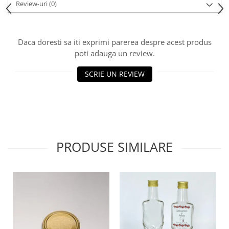
HOME & OFFICE Deco
Review-uri
(0)
Daca doresti sa iti exprimi parerea despre acest produs
poti adauga un review.
SCRIE UN REVIEW
PRODUSE SIMILARE