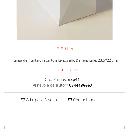
Pachete marturii
Cutii flori de hartie
Pungi si cutii prajituri
Cutii flori de sapun
Sticle si borcane
Cutii flori mixte
Cutii LUX
Aranjamente tematice
2025 Craciun
2,89 Lei
1 Martie
2020 Craciun si Anul Nou
Punga de nunta din carton luvios alb. Dimensiune: 23.5*22 cm.
2021 Crăciun
STOC EPUIZAT
2022 Crăciun
Cod Produs:
exp41
2023 Crăciun
Ai nevoie de ajutor?
0744436667
8 Martie
Paste
Adauga la Favorite
Cere informatii
Toamna și Halloween
Valentine's Day
Buchete extravagante