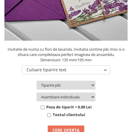
Pachete marturii
Cutii flori de hartie
Pungi si cutii prajituri
Cutii flori de sapun
Sticle si borcane
Cutii flori mixte
Cutii LUX
Aranjamente tematice
2025 Craciun
Invitatie de nunta cu flori de lavanda. Invitatia contine plic mov si o
1 Martie
sfoara care completeaza perfect imaginea de ansamblu.
Dimensiuni: 135 mm/195 mm
2020 Craciun si Anul Nou
2021 Crăciun
Culoare tiparire text
2022 Crăciun
2023 Crăciun
8 Martie
Paste
Poza de tiparit + 0,80 Lei
Toamna și Halloween
Textul clientului
Valentine's Day
Buchete extravagante
CERE OFERTA