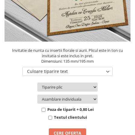
Pachete marturii
Cutii flori de hartie
Pungi si cutii prajituri
Cutii flori de sapun
Sticle si borcane
Cutii flori mixte
Cutii LUX
Aranjamente tematice
2025 Craciun
Invitatie de nunta cu insertii florale si aurii. Plicul este in ton cu
1 Martie
invitatia si este inclus in pret.
Dimensiuni: 135 mm/195 mm
2020 Craciun si Anul Nou
2021 Crăciun
Culoare tiparire text
2022 Crăciun
2023 Crăciun
8 Martie
Paste
Poza de tiparit + 0,80 Lei
Toamna și Halloween
Textul clientului
Valentine's Day
Buchete extravagante
CERE OFERTA