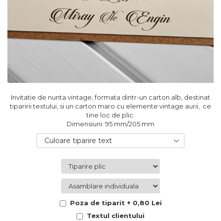
Cutii flori de hartie
Pungi si cutii prajituri
Cutii flori de sapun
Sticle si borcane
Cutii flori mixte
Cutii LUX
Aranjamente tematice
2025 Craciun
1 Martie
2020 Craciun si Anul Nou
Invitatie de nunta vintage, formata dintr-un carton alb, destinat
2021 Crăciun
tiparirii textului, si un carton maro cu elemente vintage aurii, ce
2022 Crăciun
tine loc de plic.
Dimensiuni: 95 mm/205 mm
2023 Crăciun
8 Martie
Culoare tiparire text
Paste
Toamna și Halloween
Valentine's Day
Buchete extravagante
HOME & OFFICE Deco
Poza de tiparit + 0,80 Lei
Textul clientului