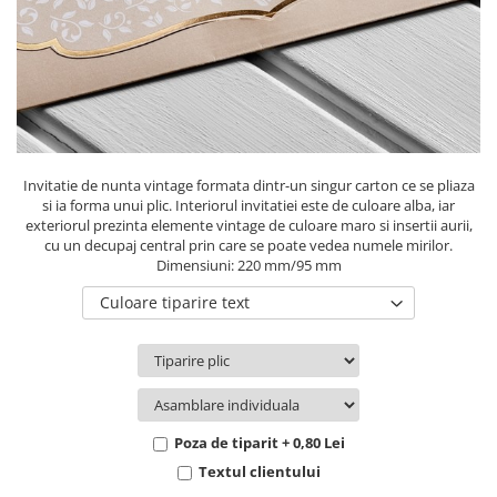
Pachete marturii
Cutii flori de hartie
Pungi si cutii prajituri
Cutii flori de sapun
Sticle si borcane
Cutii flori mixte
Cutii LUX
Aranjamente tematice
2025 Craciun
Invitatie de nunta vintage formata dintr-un singur carton ce se pliaza
1 Martie
si ia forma unui plic. Interiorul invitatiei este de culoare alba, iar
exteriorul prezinta elemente vintage de culoare maro si insertii aurii,
2020 Craciun si Anul Nou
cu un decupaj central prin care se poate vedea numele mirilor.
2021 Crăciun
Dimensiuni: 220 mm/95 mm
2022 Crăciun
Culoare tiparire text
2023 Crăciun
8 Martie
Paste
Toamna și Halloween
Valentine's Day
Poza de tiparit + 0,80 Lei
Buchete extravagante
Textul clientului