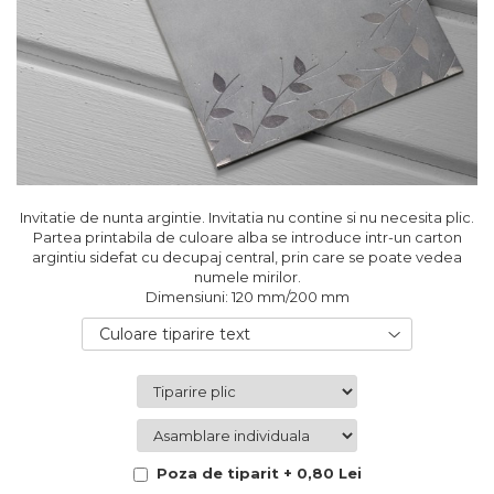
Cutii flori de hartie
Pungi si cutii prajituri
Cutii flori de sapun
Sticle si borcane
Cutii flori mixte
Cutii LUX
Aranjamente tematice
2025 Craciun
1 Martie
2020 Craciun si Anul Nou
Invitatie de nunta argintie. Invitatia nu contine si nu necesita plic.
2021 Crăciun
Partea printabila de culoare alba se introduce intr-un carton
2022 Crăciun
argintiu sidefat cu decupaj central, prin care se poate vedea
numele mirilor.
2023 Crăciun
Dimensiuni: 120 mm/200 mm
8 Martie
Paste
Culoare tiparire text
Toamna și Halloween
Valentine's Day
Buchete extravagante
HOME & OFFICE Deco
Poza de tiparit + 0,80 Lei