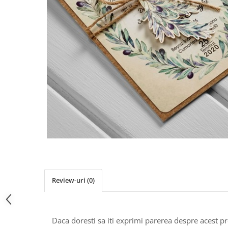
Pachete marturii
Cutii flori de hartie
Pungi si cutii prajituri
Cutii flori de sapun
Sticle si borcane
Cutii flori mixte
Cutii LUX
Aranjamente tematice
2025 Craciun
1 Martie
2020 Craciun si Anul Nou
2021 Crăciun
2022 Crăciun
2023 Crăciun
8 Martie
Paste
Review-uri
(0)
Toamna și Halloween
Valentine's Day
Buchete extravagante
Daca doresti sa iti exprimi parerea despre acest 