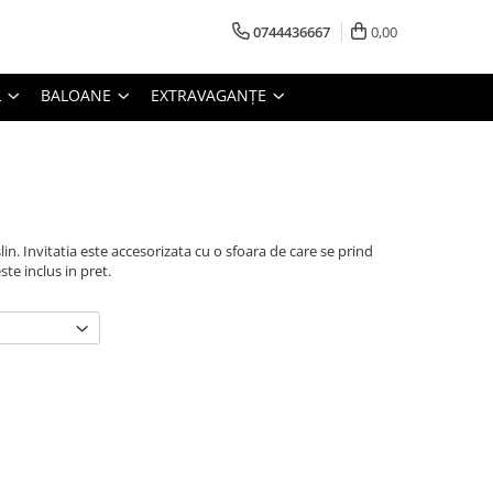
0744436667
0,00
L
BALOANE
EXTRAVAGANȚE
in. Invitatia este accesorizata cu o sfoara de care se prind
ste inclus in pret.