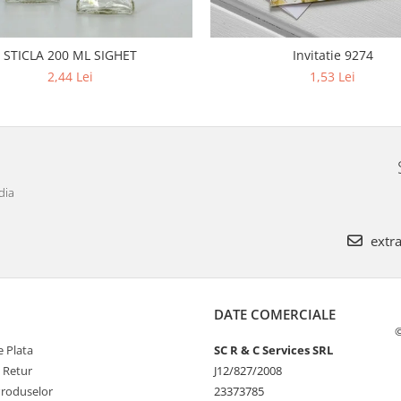
STICLA 200 ML SIGHET
Invitatie 9274
2,44 Lei
1,53 Lei
dia
extra
DATE COMERCIALE
©
 Plata
SC R & C Services SRL
e Retur
J12/827/2008
Produselor
23373785