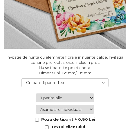
Cutii flori de hartie
Pungi si cutii prajituri
Cutii flori de sapun
Sticle si borcane
Cutii flori mixte
Cutii LUX
Aranjamente tematice
2025 Craciun
1 Martie
2020 Craciun si Anul Nou
Invitatie de nunta cu elemnete florale in nuante calde. Invitatia
2021 Crăciun
contine plic kraft si este inclus in pret.
2022 Crăciun
Nu se tipareste pe eticheta.
Dimensiuni: 135 mm/ 195 mm
2023 Crăciun
8 Martie
Culoare tiparire text
Paste
Toamna și Halloween
Valentine's Day
Buchete extravagante
HOME & OFFICE Deco
Poza de tiparit + 0,80 Lei
Textul clientului