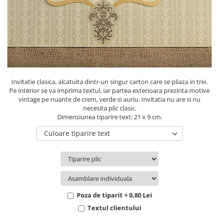
Pachete marturii
Cutii flori de hartie
Pungi si cutii prajituri
Cutii flori de sapun
Sticle si borcane
Cutii flori mixte
Cutii LUX
Aranjamente tematice
2025 Craciun
Invitatie clasica, alcatuita dintr-un singur carton care se pliaza in trei.
1 Martie
Pe interior se va imprima textul, iar partea exterioara prezinta motive
vintage pe nuante de crem, verde si auriu. Invitatia nu are si nu
2020 Craciun si Anul Nou
necesita plic clasic.
2021 Crăciun
Dimensiunea tiparire text: 21 x 9 cm.
2022 Crăciun
Culoare tiparire text
2023 Crăciun
8 Martie
Paste
Toamna și Halloween
Valentine's Day
Poza de tiparit + 0,80 Lei
Buchete extravagante
Textul clientului