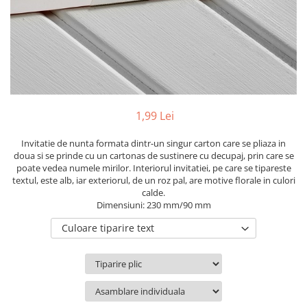
Pachete marturii
Cutii flori de hartie
Pungi si cutii prajituri
Cutii flori de sapun
Sticle si borcane
Cutii flori mixte
Cutii LUX
Aranjamente tematice
2025 Craciun
1,99 Lei
1 Martie
2020 Craciun si Anul Nou
Invitatie de nunta formata dintr-un singur carton care se pliaza in
doua si se prinde cu un cartonas de sustinere cu decupaj, prin care se
2021 Crăciun
poate vedea numele mirilor. Interiorul invitatiei, pe care se tipareste
2022 Crăciun
textul, este alb, iar exteriorul, de un roz pal, are motive florale in culori
calde.
2023 Crăciun
Dimensiuni: 230 mm/90 mm
8 Martie
Culoare tiparire text
Paste
Toamna și Halloween
Valentine's Day
Buchete extravagante