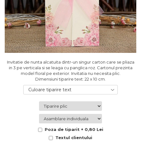
Cutii flori de hartie
Pungi si cutii prajituri
Cutii flori de sapun
Sticle si borcane
Cutii flori mixte
Cutii LUX
Aranjamente tematice
2025 Craciun
1 Martie
2020 Craciun si Anul Nou
Invitatie de nunta alcatuita dintr-un singur carton care se pliaza
2021 Crăciun
in 3 pe verticala si se leaga cu panglica roz. Cartonul prezinta
2022 Crăciun
model floral pe exterior. Invitatia nu necesita plic.
Dimensiuni tiparire text: 22 x 10 cm.
2023 Crăciun
8 Martie
Culoare tiparire text
Paste
Toamna și Halloween
Valentine's Day
Buchete extravagante
HOME & OFFICE Deco
Poza de tiparit + 0,80 Lei
Textul clientului