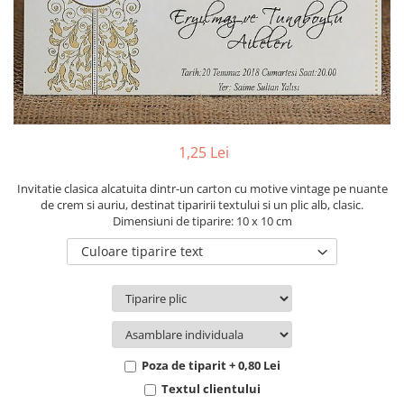
Pachete marturii
Cutii flori de hartie
Pungi si cutii prajituri
Cutii flori de sapun
Sticle si borcane
Cutii flori mixte
Cutii LUX
Aranjamente tematice
2025 Craciun
1,25 Lei
1 Martie
2020 Craciun si Anul Nou
Invitatie clasica alcatuita dintr-un carton cu motive vintage pe nuante
de crem si auriu, destinat tiparirii textului si un plic alb, clasic.
2021 Crăciun
Dimensiuni de tiparire: 10 x 10 cm
2022 Crăciun
Culoare tiparire text
2023 Crăciun
8 Martie
Paste
Toamna și Halloween
Valentine's Day
Poza de tiparit + 0,80 Lei
Buchete extravagante
Textul clientului