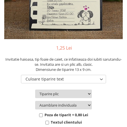
Pachete marturii
Cutii flori de hartie
Pungi si cutii prajituri
Cutii flori de sapun
Sticle si borcane
Cutii flori mixte
Cutii LUX
Aranjamente tematice
2025 Craciun
1,25 Lei
1 Martie
2020 Craciun si Anul Nou
Invitatie haioasa, tip foaie de caiet, ce infatiseaza doi iubiti sarutandu-
se. Invitatia are si un plic alb, clasic.
2021 Crăciun
Dimensiune de tiparire 13 x 9 cm.
2022 Crăciun
Culoare tiparire text
2023 Crăciun
8 Martie
Paste
Toamna și Halloween
Valentine's Day
Poza de tiparit + 0,80 Lei
Buchete extravagante
Textul clientului