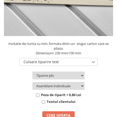
Pachete marturii
Cutii flori de hartie
Pungi si cutii prajituri
Cutii flori de sapun
Sticle si borcane
Cutii flori mixte
Cutii LUX
Aranjamente tematice
2025 Craciun
Invitatie de nunta cu miri, formata dintr-un singur carton care se
1 Martie
pliaza.
Dimensiuni: 230 mm/100 mm
2020 Craciun si Anul Nou
2021 Crăciun
Culoare tiparire text
2022 Crăciun
2023 Crăciun
8 Martie
Paste
Poza de tiparit + 0,80 Lei
Toamna și Halloween
Textul clientului
Valentine's Day
Buchete extravagante
CERE OFERTA