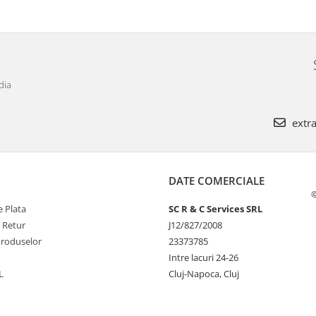
dia
extra
DATE COMERCIALE
©
 Plata
SC R & C Services SRL
e Retur
J12/827/2008
Produselor
23373785
Intre lacuri 24-26
L
Cluj-Napoca, Cluj