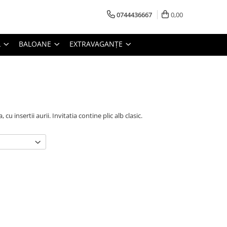
0744436667
0,00
L
BALOANE
EXTRAVAGANȚE
cu insertii aurii. Invitatia contine plic alb clasic.