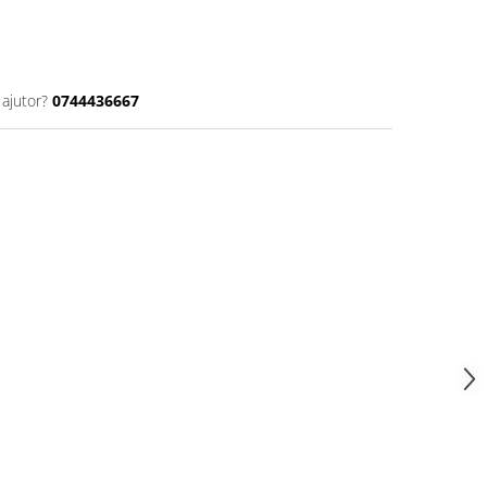
 ajutor?
0744436667