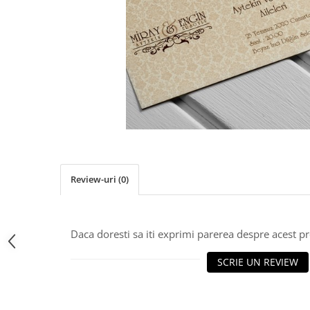
Pachete marturii
Cutii flori de hartie
Pungi si cutii prajituri
Cutii flori de sapun
Sticle si borcane
Cutii flori mixte
Cutii LUX
Aranjamente tematice
2025 Craciun
1 Martie
2020 Craciun si Anul Nou
2021 Crăciun
Review-uri
(0)
2022 Crăciun
2023 Crăciun
8 Martie
Daca doresti sa iti exprimi parerea despre acest 
Paste
Toamna și Halloween
SCRIE UN REVIEW
Valentine's Day
Buchete extravagante