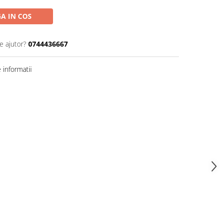
A IN COS
e ajutor?
0744436667
informatii