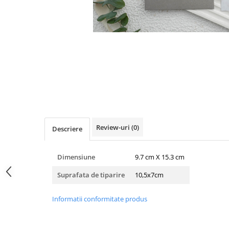
Pachete marturii
Cutii flori de hartie
Pungi si cutii prajituri
Cutii flori de sapun
Sticle si borcane
Cutii flori mixte
Cutii LUX
Aranjamente tematice
2025 Craciun
1 Martie
2020 Craciun si Anul Nou
2021 Crăciun
Review-uri
(0)
Descriere
2022 Crăciun
2023 Crăciun
Dimensiune
9.7 cm X 15.3 cm
8 Martie
Paste
Suprafata de tiparire
10,5x7cm
Toamna și Halloween
Informatii conformitate produs
Valentine's Day
Buchete extravagante