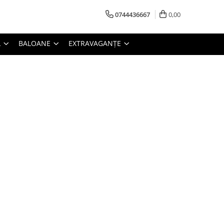
0744436667
0,00
L
BALOANE
EXTRAVAGANȚE