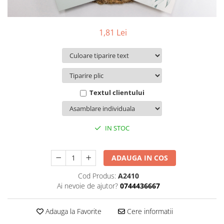
Pachete marturii
Cutii flori de hartie
Pungi si cutii prajituri
Cutii flori de sapun
Sticle si borcane
1,81 Lei
Cutii flori mixte
Cutii LUX
Aranjamente tematice
2025 Craciun
1 Martie
Textul clientului
2020 Craciun si Anul Nou
2021 Crăciun
IN STOC
2022 Crăciun
2023 Crăciun
8 Martie
ADAUGA IN COS
Paste
Cod Produs:
A2410
Toamna și Halloween
Ai nevoie de ajutor?
0744436667
Valentine's Day
Buchete extravagante
Adauga la Favorite
Cere informatii