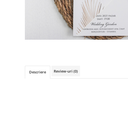
Pachete marturii
Cutii flori de hartie
Pungi si cutii prajituri
Cutii flori de sapun
Sticle si borcane
Cutii flori mixte
Cutii LUX
Aranjamente tematice
2025 Craciun
1 Martie
2020 Craciun si Anul Nou
2021 Crăciun
Review-uri
(0)
Descriere
2022 Crăciun
2023 Crăciun
8 Martie
Paste
Toamna și Halloween
Valentine's Day
Buchete extravagante