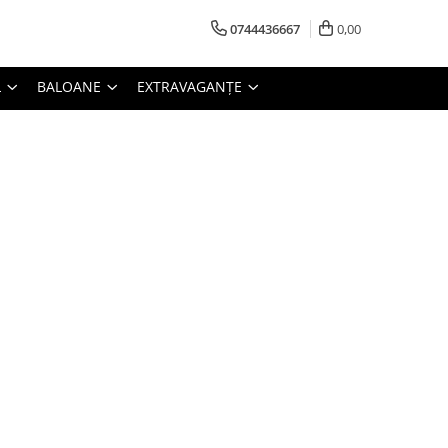
0744436667
0,00
L
BALOANE
EXTRAVAGANȚE