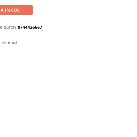
A IN COS
e ajutor?
0744436667
informatii