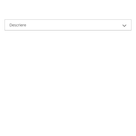
HOME & OFFICE Deco
Descriere