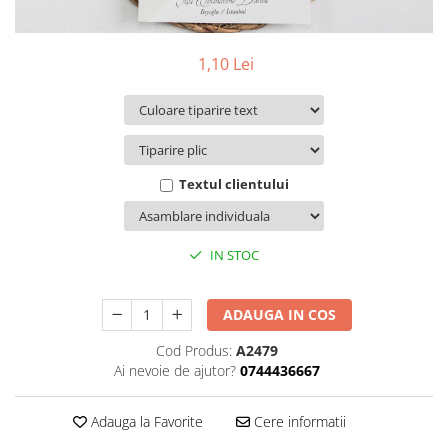
Pachete marturii
Cutii flori de hartie
Pungi si cutii prajituri
Cutii flori de sapun
Sticle si borcane
1,10 Lei
Cutii flori mixte
Cutii LUX
Aranjamente tematice
2025 Craciun
1 Martie
Textul clientului
2020 Craciun si Anul Nou
2021 Crăciun
IN STOC
2022 Crăciun
2023 Crăciun
8 Martie
ADAUGA IN COS
Paste
Cod Produs:
A2479
Toamna și Halloween
Ai nevoie de ajutor?
0744436667
Valentine's Day
Buchete extravagante
Adauga la Favorite
Cere informatii