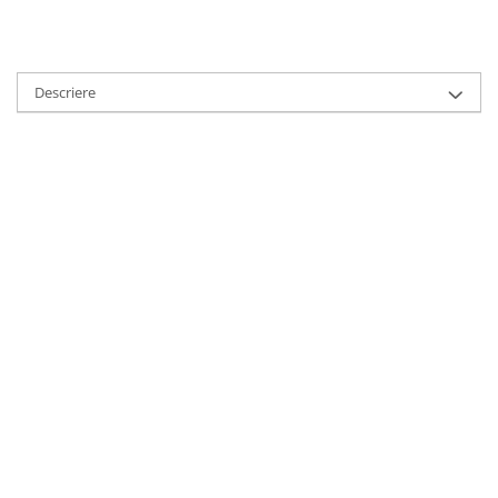
HOME & OFFICE Deco
Descriere