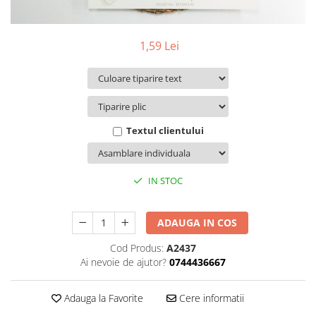
Pachete marturii
Cutii flori de hartie
Pungi si cutii prajituri
Cutii flori de sapun
Sticle si borcane
1,59 Lei
Cutii flori mixte
Cutii LUX
Aranjamente tematice
2025 Craciun
1 Martie
Textul clientului
2020 Craciun si Anul Nou
2021 Crăciun
IN STOC
2022 Crăciun
2023 Crăciun
8 Martie
ADAUGA IN COS
Paste
Cod Produs:
A2437
Toamna și Halloween
Ai nevoie de ajutor?
0744436667
Valentine's Day
Buchete extravagante
Adauga la Favorite
Cere informatii