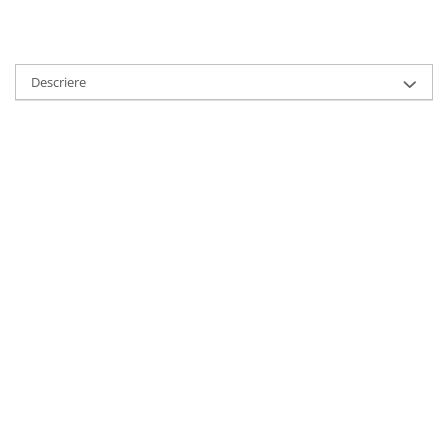
HOME & OFFICE Deco
Descriere