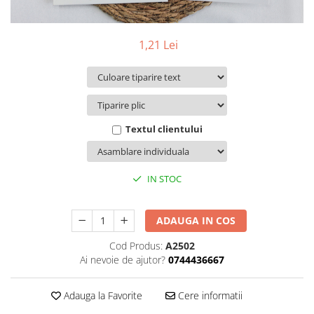
Pachete marturii
Cutii flori de hartie
Pungi si cutii prajituri
Cutii flori de sapun
Sticle si borcane
1,21 Lei
Cutii flori mixte
Cutii LUX
Aranjamente tematice
2025 Craciun
1 Martie
Textul clientului
2020 Craciun si Anul Nou
2021 Crăciun
IN STOC
2022 Crăciun
2023 Crăciun
8 Martie
ADAUGA IN COS
Paste
Cod Produs:
A2502
Toamna și Halloween
Ai nevoie de ajutor?
0744436667
Valentine's Day
Buchete extravagante
Adauga la Favorite
Cere informatii