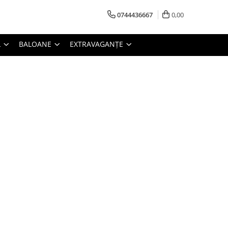
0744436667
0,00
L
BALOANE
EXTRAVAGANȚE