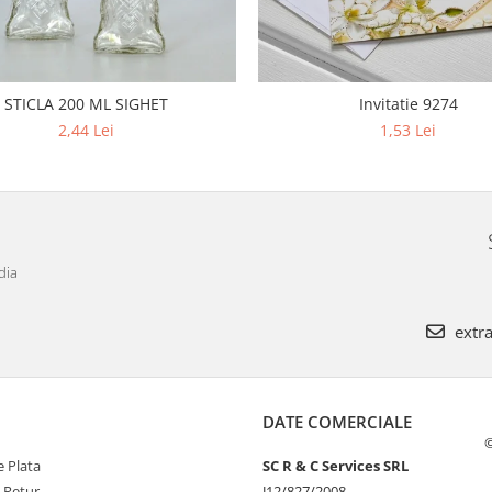
STICLA 200 ML SIGHET
Invitatie 9274
2,44 Lei
1,53 Lei
dia
extra
DATE COMERCIALE
©
 Plata
SC R & C Services SRL
e Retur
J12/827/2008