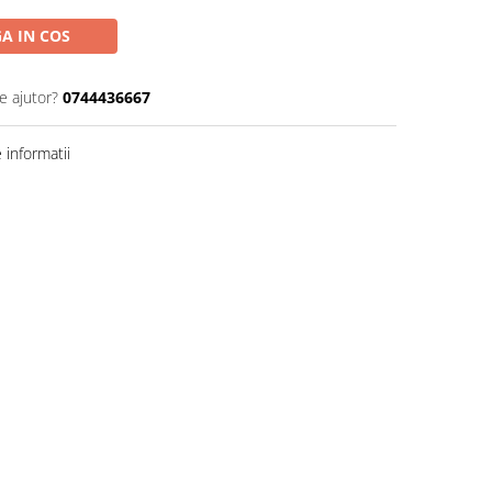
A IN COS
e ajutor?
0744436667
informatii