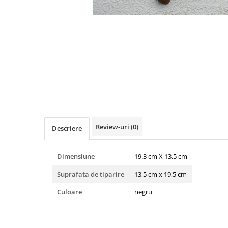
Pachete marturii
Cutii flori de hartie
Pungi si cutii prajituri
Cutii flori de sapun
Sticle si borcane
Cutii flori mixte
Cutii LUX
Aranjamente tematice
2025 Craciun
1 Martie
2020 Craciun si Anul Nou
2021 Crăciun
Review-uri
(0)
Descriere
2022 Crăciun
2023 Crăciun
Dimensiune
19.3 cm X 13.5 cm
8 Martie
Paste
Suprafata de tiparire
13,5 cm x 19,5 cm
Toamna și Halloween
Culoare
negru
Valentine's Day
Buchete extravagante