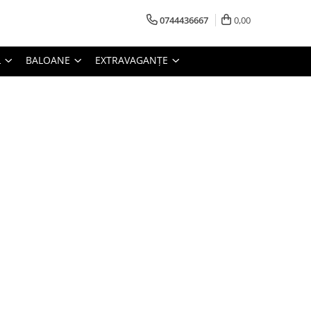
0744436667
0,00
L
BALOANE
EXTRAVAGANȚE