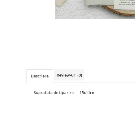
Pachete marturii
Cutii flori de hartie
Pungi si cutii prajituri
Cutii flori de sapun
Sticle si borcane
Cutii flori mixte
Cutii LUX
Aranjamente tematice
2025 Craciun
1 Martie
2020 Craciun si Anul Nou
2021 Crăciun
Review-uri
(0)
Descriere
2022 Crăciun
2023 Crăciun
Suprafata de tiparire
15x11cm
8 Martie
Paste
Toamna și Halloween
Valentine's Day
Buchete extravagante