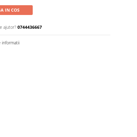
A IN COS
e ajutor?
0744436667
informatii