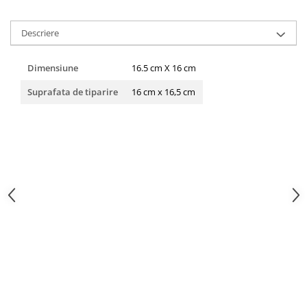
HOME & OFFICE Deco
Descriere
Dimensiune
16.5 cm X 16 cm
Suprafata de tiparire
16 cm x 16,5 cm