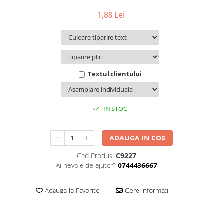
Pachete marturii
Cutii flori de hartie
1,88 Lei
Pungi si cutii prajituri
Cutii flori de sapun
Sticle si borcane
Cutii flori mixte
Cutii LUX
Aranjamente tematice
Textul clientului
2025 Craciun
1 Martie
2020 Craciun si Anul Nou
IN STOC
2021 Crăciun
2022 Crăciun
ADAUGA IN COS
2023 Crăciun
8 Martie
Cod Produs:
C9227
Ai nevoie de ajutor?
0744436667
Paste
Toamna și Halloween
Adauga la Favorite
Cere informatii
Valentine's Day
Buchete extravagante