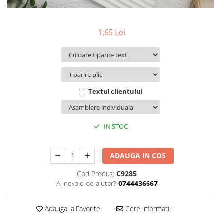
Pachete marturii
Cutii flori de hartie
Pungi si cutii prajituri
Cutii flori de sapun
Sticle si borcane
1,65 Lei
Cutii flori mixte
Cutii LUX
Aranjamente tematice
2025 Craciun
1 Martie
Textul clientului
2020 Craciun si Anul Nou
2021 Crăciun
IN STOC
2022 Crăciun
2023 Crăciun
8 Martie
ADAUGA IN COS
Paste
Cod Produs:
C9285
Toamna și Halloween
Ai nevoie de ajutor?
0744436667
Valentine's Day
Buchete extravagante
Adauga la Favorite
Cere informatii