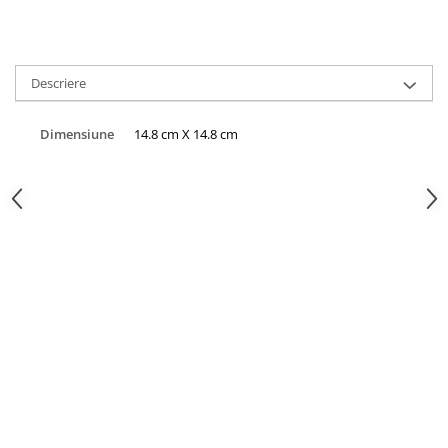
HOME & OFFICE Deco
Descriere
Dimensiune
14.8 cm X 14.8 cm