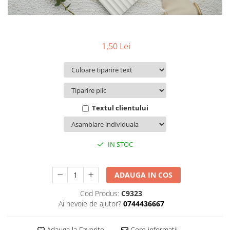
Pachete marturii
Cutii flori de hartie
Pungi si cutii prajituri
Cutii flori de sapun
Sticle si borcane
Cutii flori mixte
1,50 Lei
Cutii LUX
Aranjamente tematice
2025 Craciun
1 Martie
2020 Craciun si Anul Nou
Textul clientului
2021 Crăciun
2022 Crăciun
IN STOC
2023 Crăciun
8 Martie
Paste
ADAUGA IN COS
Toamna și Halloween
Cod Produs:
C9323
Valentine's Day
Ai nevoie de ajutor?
0744436667
Buchete extravagante
Adauga la Favorite
Cere informatii